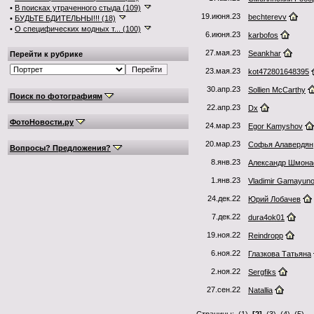
•
В поисках утраченного стыда (109)
19.июня.23
bechterevv
•
БУДЬТЕ БДИТЕЛЬНЫ!!! (18)
•
О специфических модных т... (100)
6.июня.23
karbofos
27.мая.23
Seankhar
Перейти к рубрике
23.мая.23
kot472801648395
30.апр.23
Sollien McCarthy
Поиск по фотографиям
22.апр.23
Dx
ФотоНовости.ру
24.мар.23
Egor Kamyshov
20.мар.23
Софья Алавердян
Вопросы? Предложения?
8.янв.23
Александр Шмона
1.янв.23
Vladimir Gamayun
24.дек.22
Юрий Лобачев
7.дек.22
dura4ok01
19.ноя.22
Reindropp
6.ноя.22
Глазкова Татьяна
2.ноя.22
Sergfiks
27.сен.22
Natallia