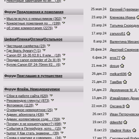
•
Некоторые замечания по ин... (39)
25.мая.24
Евгений Гуверман
Форум
Предложения и пожелания
23.апр.24
Кленкова Ирина
•
Мысли вслух о немыслимом (302)
•
Конкретные пожелания по ... (199)
23.апр.24
Татьяна Скороду
•
об этике комментария (2276)
17.апр.24
zanussi51
Цифра
/
Пленка
/
Оптика
/
Остальное
8.апр.24
Валентина Михан
•
Чистящая салфетка (23)
28.фев.24
Дмитрий Смирнов
•
Где брать бумагу? (1)
•
Canon EF 16-35 f/2.8 L II или... (18)
6.фев.24
eros77
•
Продаю canon extender ef 2x III (8)
•
Куплю Canon EF 24-70mm f/2... (6)
21.янв.24
dosug
26.дек.23
melkart696
Форум
Приглашаю в путешествие
21.дек.23
ТамВик
Форум
Флейм. Немодерируемое
14.дек.23
Дворянинов М. Д.
•
Сбои в работе сайта (620)
13.дек.23
Измайлович Дени
•
Рекомендую глянуть! (873)
•
Фотоюмор (1128)
22.ноя.23
Оксана В
•
Очевидное-невероятное (25)
26.окт.23
Иван Петрочевск
•
Админ: абонплата (436)
•
Админ: коллективное соде... (759)
19.окт.23
ddiwsftd
•
Почему я не концептуалист? (498)
•
События в Петербурге, кото... (15)
8.окт.23
Vladimir Rolov
•
humor || Как стать знамени... (39)
•
Снова о критике и современ... (34)
17.авг.23
Смолянский Робе