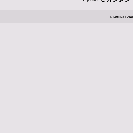
Страницы:
(1)
[2]
(3)
(4)
(5)
..
страница созда