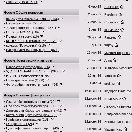
•
ЛенсАрту 10 лет! (11)
4.мар.25
RedProxy
Форум
Общие вопросы
2.мар.25
Pyrolatry
•
почему так много ХОРОШ... (2456)
17.фев.25
Conniption
•
Не хочу критики (49)
•
"Склонности фотографии" (1821)
7.янв.25
elena4252
•
ВЕЛИК и МОГУЧ (164)
•
Права на съемку (10)
26.дек.24
Panteley
•
КОНКУРСЫ, выставки , пр... (120)
7.дек.24
furphy
•
конкурс "Кукушечка" (218)
•
Раскрываем жанровую фот... (621)
22.ноя.24
Максим Воронов
28.окт.24
Форум
Фотографии и авторы
Алла
•
Воровство фотографии (625)
29.сен.24
Анатолий чуваше
•
УДАЛЕНИЕ РАБОТ, БАНЫ: ... (2636)
16.авг.24
•
НАШИ ПОЗДРАВЛЕНИЯ (482)
VirgilCig
•
На остриё критики (2568)
1.авг.24
prokhor
•
Фотографии, авторы и неавт... (16)
16.июля.24
Федоров Валенти
Форум
Техника фотографии
12.июля.24
NataliYa308
•
Сжатие без потери качества (22)
•
Про хроматическую аберра... (12)
11.июля.24
Лыжник на велике
•
Дилема с выбором фотоапарата (42)
29.июня.24
Владислав Косол
•
Кисть снега, цвет кисти, реж... (6)
•
Графика в фотографии (181)
12.июня.24
Евгения Кобелева
•
О пересветах (25)
•
Цейтраферная съемка – пра... (43)
7.июня.24
Vladimir Paic