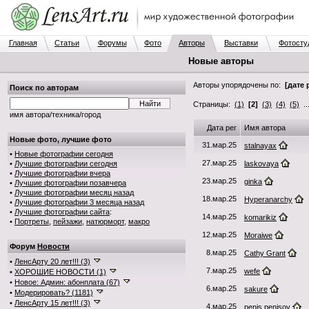
Главная
Статьи
Форумы
Фото
Авторы
Выставки
Фотосту
Новые авторы
Авторы упорядочены по:
[дате 
Поиск по авторам
Страницы:
(1)
[2]
(3)
(4)
(5)
..
имя автора/техника/город
Дата рег
Имя автора
Новые фото, лучшие фото
31.мар.25
stalnayax
•
Новые фотографии сегодня
27.мар.25
•
Лучшие фотографии сегодня
laskovaya
•
Лучшие фотографии вчера
23.мар.25
ginka
•
Лучшие фотографии позавчера
•
Лучшие фотографии месяц назад
18.мар.25
Hyperanarchy
•
Лучшие фотографии 3 месяца назад
•
Лучшие фотографии сайта
:
14.мар.25
komarikiz
•
Портреты
,
пейзажи
,
натюрморт
,
макро
12.мар.25
Moraiwe
Форум
Новости
8.мар.25
Cathy Grant
•
ЛенсАрту 20 лет!!! (3)
7.мар.25
wefe
•
ХОРОШИЕ НОВОСТИ (1)
•
Новое: Админ: абонплата (67)
6.мар.25
sakure
•
Модерировать? (1181)
•
ЛенсАрту 15 лет!!! (3)
4.мар.25
penis penisov